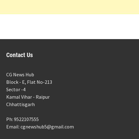
Contact Us
CG News Hub
Block - E, Flat No-213
Sector -4
Kamal Vihar - Raipur
Chhattisgarh
Ph: 9522107555
Email: cgnewshub5@gmail.com