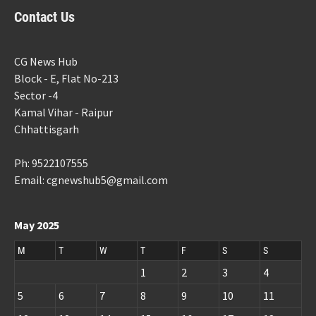
Contact Us
CG News Hub
Block - E, Flat No-213
Sector -4
Kamal Vihar - Raipur
Chhattisgarh
Ph: 9522107555
Email: cgnewshub5@gmail.com
May 2025
M
T
W
T
F
S
S
1
2
3
4
5
6
7
8
9
10
11