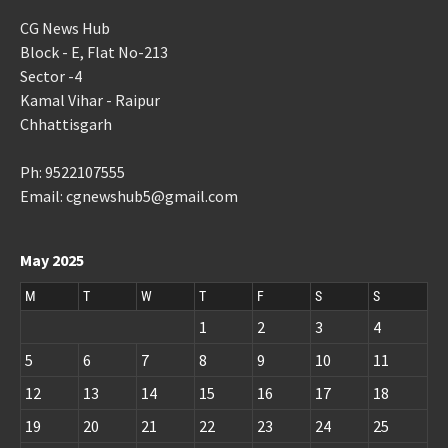
CG News Hub
Block - E, Flat No-213
Sector -4
Kamal Vihar - Raipur
Chhattisgarh
Ph: 9522107555
Email: cgnewshub5@gmail.com
May 2025
M
T
W
T
F
S
S
1
2
3
4
5
6
7
8
9
10
11
12
13
14
15
16
17
18
19
20
21
22
23
24
25