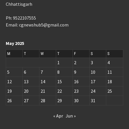
Chhattisgarh
Ph: 9522107555
Email: cgnewshub5@gmail.com
May 2025
M
T
W
T
F
S
S
1
2
3
4
5
6
7
8
9
10
11
12
13
14
15
16
17
18
19
20
21
22
23
24
25
26
27
28
29
30
31
« Apr
Jun »