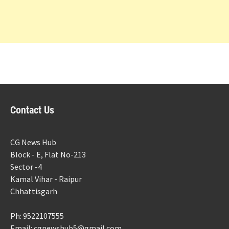
Contact Us
CG News Hub
Block - E, Flat No-213
Sector -4
Kamal Vihar - Raipur
Chhattisgarh
Ph: 9522107555
Email: cgnewshub5@gmail.com