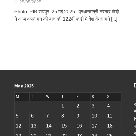
25/05/2025
Photo: PIB रायपुर, 25 मई 2025 : प्रधानमंत्री नरेन्द्र मोदी
ने आज अपने मन की बात की 122वीं कड़ी में देश के सामने
[...]
May 2025
M
T
W
T
F
S
S
स
1
2
3
4
स
5
6
7
8
9
10
11
H
12
13
14
15
16
17
18
क
स
19
20
21
22
23
24
25