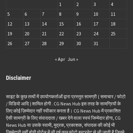
1
2
3
4
5
6
7
8
9
10
11
12
13
14
15
16
17
18
19
20
21
22
23
24
25
26
27
28
29
30
31
« Apr
Jun »
Disclaimer
साइट के कुछ तत्वों में उपयोगकर्ताओं द्वारा प्रस्तुत सामग्री ( समाचार / फोटो
/ विडियो आदि ) शामिल होगी . CG News Hub इस तरह के सामग्रियों के
लिए कोई ज़िम्मेदार नहीं स्वीकार करता है। CG News Hub में प्रकाशित
ऐसी सामग्री के लिए संवाददाता / खबर देने वाला स्वयं जिम्मेदार होगा, CG
News Hub या उसके स्वामी, मुद्रक, प्रकाशक, संपादक की कोई भी
जिम्मेदारी नहीं होगी पोर्टल में ली गई कुछ फोटो इन्टरनेट से ली जाती है जिनमे