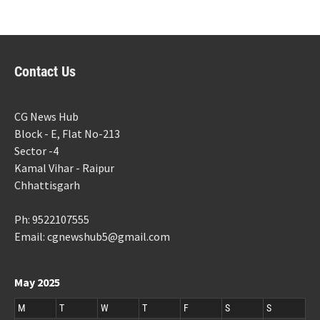
Contact Us
CG News Hub
Block - E, Flat No-213
Sector -4
Kamal Vihar - Raipur
Chhattisgarh
Ph: 9522107555
Email: cgnewshub5@gmail.com
May 2025
M
T
W
T
F
S
S