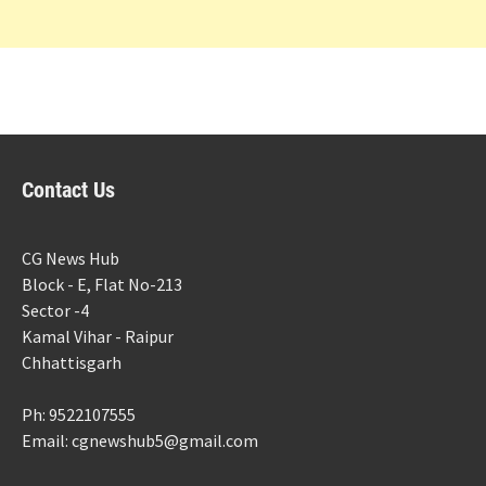
Contact Us
CG News Hub
Block - E, Flat No-213
Sector -4
Kamal Vihar - Raipur
Chhattisgarh
Ph: 9522107555
Email: cgnewshub5@gmail.com