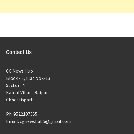
Contact Us
CG News Hub
Block - E, Flat No-213
Sector -4
Kamal Vihar - Raipur
Chhattisgarh
Ph: 9522107555
Email: cgnewshub5@gmail.com