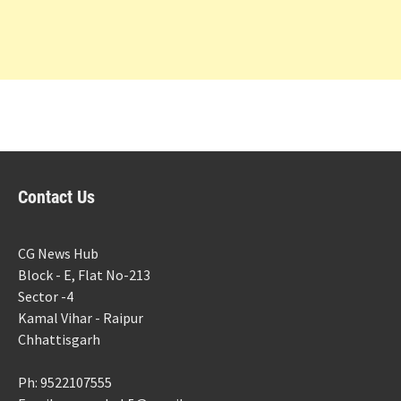
Contact Us
CG News Hub
Block - E, Flat No-213
Sector -4
Kamal Vihar - Raipur
Chhattisgarh
Ph: 9522107555