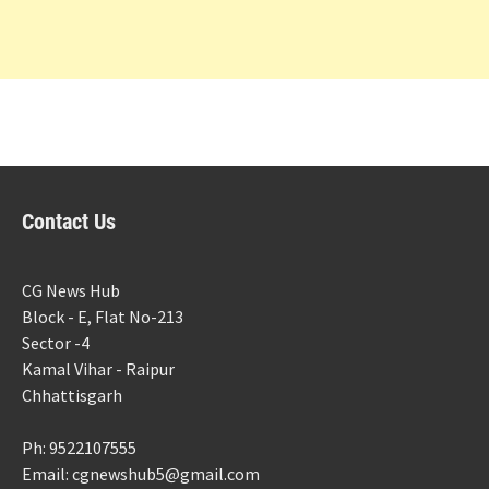
Contact Us
CG News Hub
Block - E, Flat No-213
Sector -4
Kamal Vihar - Raipur
Chhattisgarh
Ph: 9522107555
Email: cgnewshub5@gmail.com