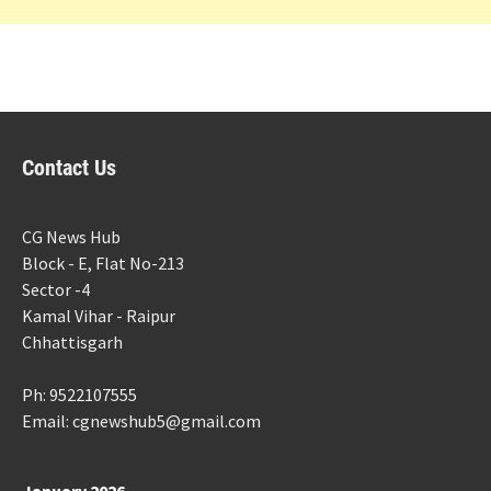
Contact Us
CG News Hub
Block - E, Flat No-213
Sector -4
Kamal Vihar - Raipur
Chhattisgarh
Ph: 9522107555
Email: cgnewshub5@gmail.com
January 2026