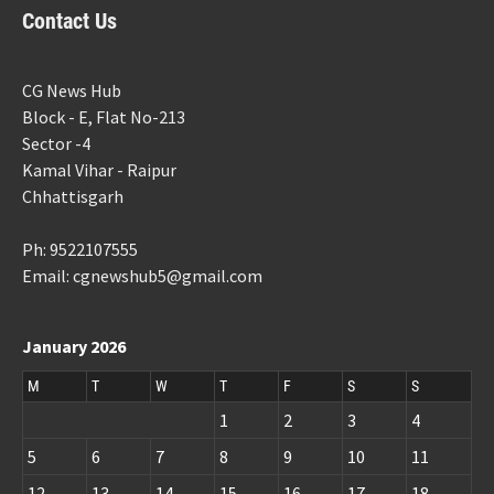
Contact Us
CG News Hub
Block - E, Flat No-213
Sector -4
Kamal Vihar - Raipur
Chhattisgarh
Ph: 9522107555
Email: cgnewshub5@gmail.com
January 2026
M
T
W
T
F
S
S
1
2
3
4
5
6
7
8
9
10
11
12
13
14
15
16
17
18