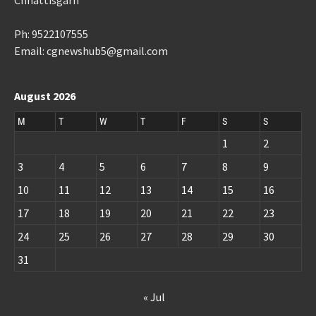
Chhattisgarh
Ph: 9522107555
Email: cgnewshub5@gmail.com
August 2026
M
T
W
T
F
S
S
1
2
3
4
5
6
7
8
9
10
11
12
13
14
15
16
17
18
19
20
21
22
23
24
25
26
27
28
29
30
31
« Jul