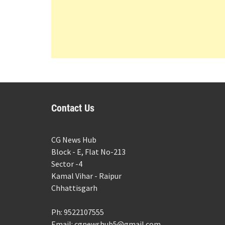
Contact Us
CG News Hub
Block - E, Flat No-213
Sector -4
Kamal Vihar - Raipur
Chhattisgarh
Ph: 9522107555
Email: cgnewshub5@gmail.com