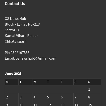
Contact Us
CG News Hub
Block - E, Flat No-213
Sector -4
Kamal Vihar - Raipur
Chhattisgarh
Ph: 9522107555
Email: cgnewshub5@gmail.com
June 2025
M
T
W
T
F
S
S
1
2
3
4
5
6
7
8
9
10
11
12
13
14
15