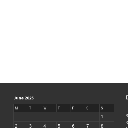
June 2025
M
T
W
T
F
S
S
स
1
स
2
3
4
5
6
7
8