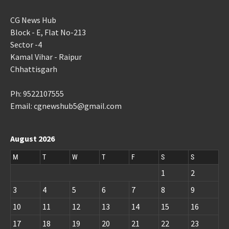
CG News Hub
Block - E, Flat No-213
Sector -4
Kamal Vihar - Raipur
Chhattisgarh
Ph: 9522107555
Email: cgnewshub5@gmail.com
August 2026
M
T
W
T
F
S
S
1
2
3
4
5
6
7
8
9
10
11
12
13
14
15
16
17
18
19
20
21
22
23