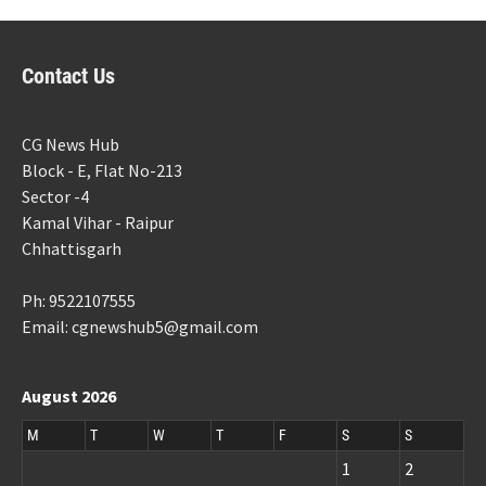
Contact Us
CG News Hub
Block - E, Flat No-213
Sector -4
Kamal Vihar - Raipur
Chhattisgarh
Ph: 9522107555
Email: cgnewshub5@gmail.com
August 2026
M
T
W
T
F
S
S
1
2