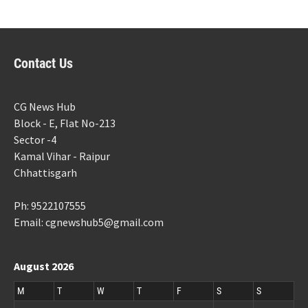
Contact Us
CG News Hub
Block - E, Flat No-213
Sector -4
Kamal Vihar - Raipur
Chhattisgarh
Ph: 9522107555
Email: cgnewshub5@gmail.com
August 2026
M
T
W
T
F
S
S