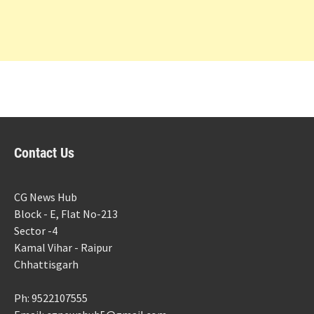
Contact Us
CG News Hub
Block - E, Flat No-213
Sector -4
Kamal Vihar - Raipur
Chhattisgarh
Ph: 9522107555