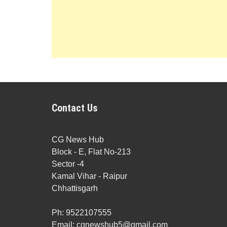
Contact Us
CG News Hub
Block - E, Flat No-213
Sector -4
Kamal Vihar - Raipur
Chhattisgarh
Ph: 9522107555
Email: cgnewshub5@gmail.com