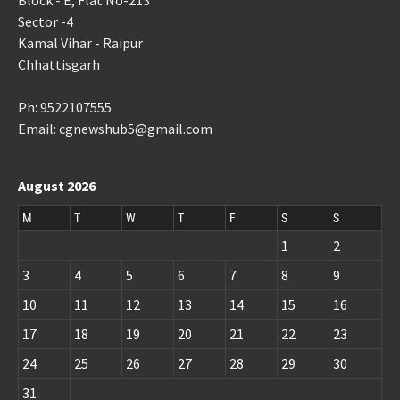
Block - E, Flat No-213
Sector -4
Kamal Vihar - Raipur
Chhattisgarh
Ph: 9522107555
Email: cgnewshub5@gmail.com
August 2026
M
T
W
T
F
S
S
1
2
3
4
5
6
7
8
9
10
11
12
13
14
15
16
17
18
19
20
21
22
23
24
25
26
27
28
29
30
31