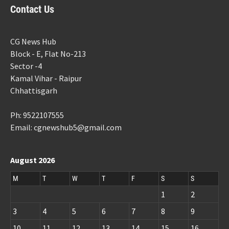
Contact Us
CG News Hub
Block - E, Flat No-213
Sector -4
Kamal Vihar - Raipur
Chhattisgarh
Ph: 9522107555
Email: cgnewshub5@gmail.com
August 2026
M
T
W
T
F
S
S
1
2
3
4
5
6
7
8
9
10
11
12
13
14
15
16