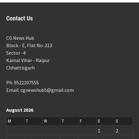
Contact Us
CG News Hub
Block - E, Flat No-213
Sector -4
Kamal Vihar - Raipur
Chhattisgarh
Ph: 9522107555
Email: cgnewshub5@gmail.com
August 2026
M
T
W
T
F
S
S
1
2