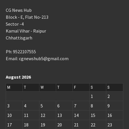
CG News Hub
Block - E, Flat No-213
Sector -4
Kamal Vihar - Raipur
Chhattisgarh
Ph: 9522107555
Email: cgnewshub5@gmail.com
August 2026
M
T
W
T
F
S
S
1
2
3
4
5
6
7
8
9
10
11
12
13
14
15
16
17
18
19
20
21
22
23