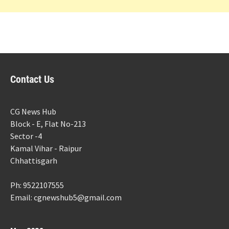
Contact Us
CG News Hub
Block - E, Flat No-213
Sector -4
Kamal Vihar - Raipur
Chhattisgarh
Ph: 9522107555
Email: cgnewshub5@gmail.com