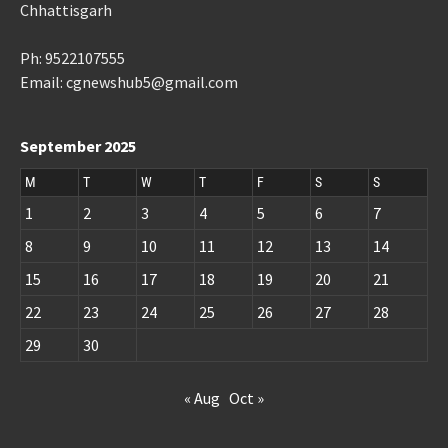
Chhattisgarh
Ph: 9522107555
Email: cgnewshub5@gmail.com
September 2025
M
T
W
T
F
S
S
1
2
3
4
5
6
7
8
9
10
11
12
13
14
15
16
17
18
19
20
21
22
23
24
25
26
27
28
29
30
« Aug
Oct »