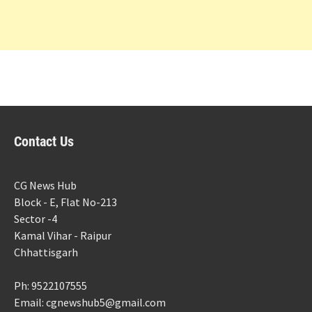
Contact Us
CG News Hub
Block - E, Flat No-213
Sector -4
Kamal Vihar - Raipur
Chhattisgarh
Ph: 9522107555
Email: cgnewshub5@gmail.com